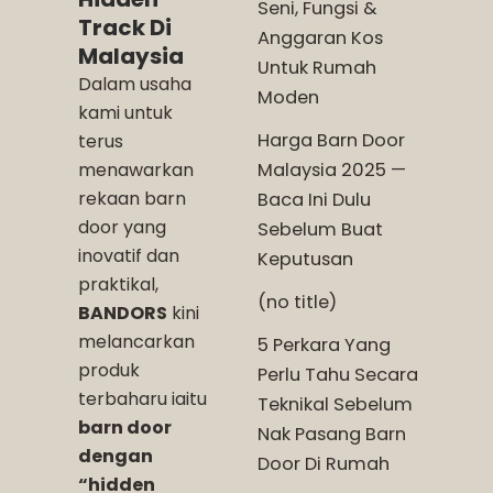
Seni, Fungsi &
Track Di
Anggaran Kos
Malaysia
Untuk Rumah
Dalam usaha
Moden
kami untuk
Harga Barn Door
terus
menawarkan
Malaysia 2025 —
rekaan barn
Baca Ini Dulu
door yang
Sebelum Buat
inovatif dan
Keputusan
praktikal,
(no title)
BANDORS
kini
melancarkan
5 Perkara Yang
produk
Perlu Tahu Secara
terbaharu iaitu
Teknikal Sebelum
barn door
Nak Pasang Barn
dengan
Door Di Rumah
“hidden