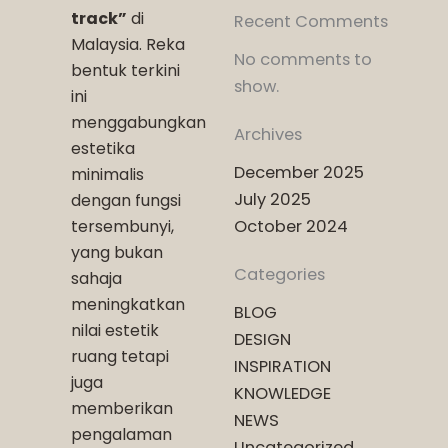
track”
di
Recent Comments
Malaysia. Reka
No comments to
bentuk terkini
show.
ini
menggabungkan
Archives
estetika
December 2025
minimalis
July 2025
dengan fungsi
tersembunyi,
October 2024
yang bukan
Categories
sahaja
meningkatkan
BLOG
nilai estetik
DESIGN
ruang tetapi
INSPIRATION
juga
KNOWLEDGE
memberikan
NEWS
pengalaman
Uncategorized