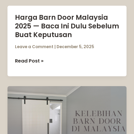
Harga Barn Door Malaysia
Harga
2025 — Baca Ini Dulu Sebelum
Barn
Door
Buat Keputusan
Malaysia
Leave a Comment
|
December 5, 2025
2025
—
Read Post »
Baca
Ini
Dulu
Sebelum
Kelebihan
Buat
Barn
Keputusan
Door
di
Malaysia