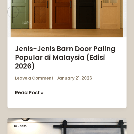
Paling
Popular
di
Malaysia
(Edisi
2026)
Jenis-Jenis Barn Door Paling
Popular di Malaysia (Edisi
2026)
Leave a Comment
|
January 21, 2026
Read Post »
Harga
Barn