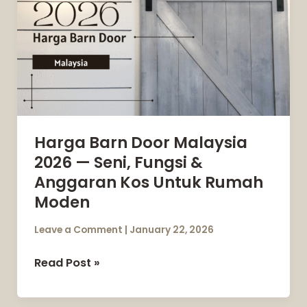
Door
Malaysia
2026
—
Seni,
Fungsi
&
Anggaran
Harga Barn Door Malaysia
Kos
2026 — Seni, Fungsi &
Untuk
Anggaran Kos Untuk Rumah
Rumah
Moden
Moden
Leave a Comment
|
January 22, 2026
Read Post »