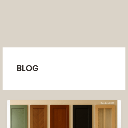
BLOG
Jenis-
Jenis
Barn
Door